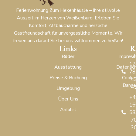
Ferienwohnung Zum Hexenhäusle – Ihre stilvolle
Auszeit im Herzen von Weißenburg. Erleben Sie
Komfort, Altbaucharme und herzliche
Gastfreundschaft für unvergessliche Momente. Wir
freuen uns darauf Sie bei uns willkommen zu heißen!
Links
R
K
Bilder
Impres
+4
17
Ausstattung
Datensc
78
Preise & Buchung
Cookie
4
Banne
4
Umgebung
+4
Über Uns
16
Anfahrt
58
7
3